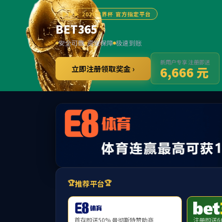
******
首页
基