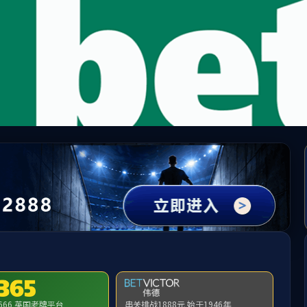
中国·永利集团(3044am-VIP认证)网站-Website Homepage
地概况
团队与平台
国际合作