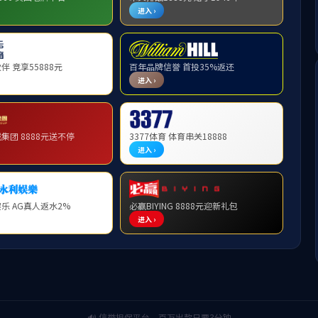
工程
达
敖文刚
张会焱
锋
共5条
上页
1
下页