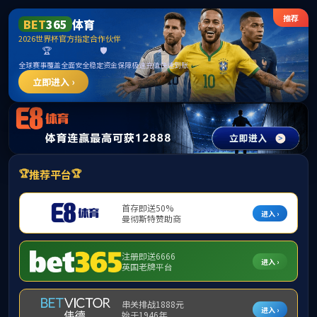
******
中国·永利集团(3044am-VIP认证)网站-Website Homepage
当前位置:
首页
>>
工作动态
>> 正文
重庆市知识产权局何培育副局长一行莅临永利集团
3044am国合基地调研指导
时间：2025年12月23日 11:12
作者：于歆