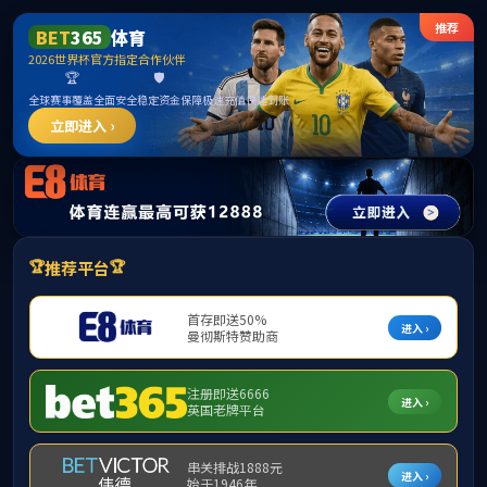
******
中国·永利集团(3044am-VIP认证)网站-Website Homepage
当前位置:
首页
>>
团队与平台
>>
教师名录
>>
副教授&副研究员
副教授&副研究员
马浩