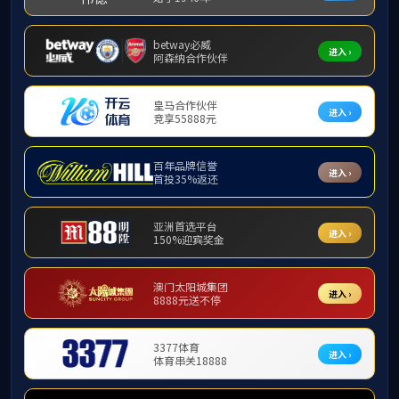
范聪
靖富营
刘宗敏
马腾飞
苏加福
王建辉
徐伟
张会焱